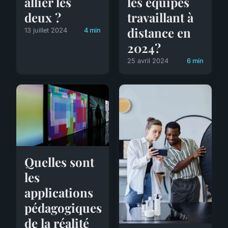
allier les
les équipes
deux ?
travaillant à
distance en
13 juillet 2024
4 min
2024?
25 avril 2024
6 min
Quelles sont
les
applications
pédagogiques
de la réalité