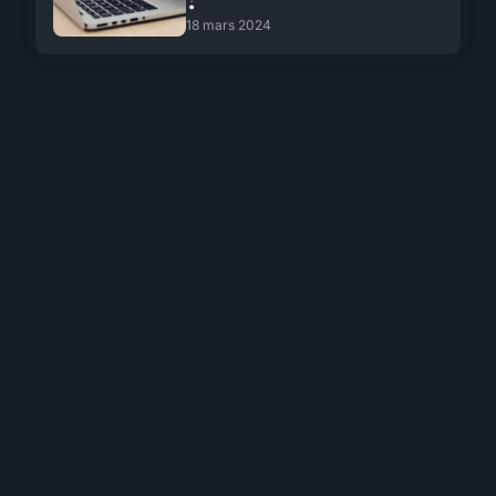
18 mars 2024
ACTU
À la découverte des
étapes pour la
création site web à
Dijon
5 janvier 2024
ACTU
Airtable : une
solution de base de
données